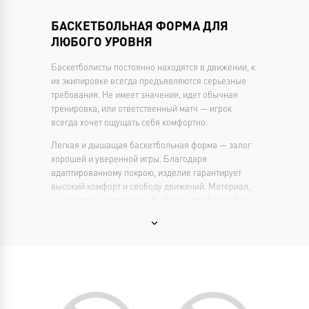
БАСКЕТБОЛЬНАЯ ФОРМА ДЛЯ
ЛЮБОГО УРОВНЯ
Баскетболисты постоянно находятся в движении, к
их экипировке всегда предъявляются серьезные
требования. Не имеет значения, идет обычная
тренировка, или ответственный матч — игрок
всегда хочет ощущать себя комфортно.
Легкая и дышащая баскетбольная форма — залог
хорошей и уверенной игры. Благодаря
адаптированному покрою, изделие гарантирует
высокий комфорт и свободу движений. Материал,
из которого изготовлена футболка для баскетбола,
отлично отводит влагу от тела, приятный на ощупь
и позволяет коже свободно дышать.
Баскетбольные шорты подходят как для занятий
спортом, так и для повседневной носки.
Выполнены из аналогичного материала и
обладают дополнительными дышащими зонами,
что обеспечивает беспрепятственный