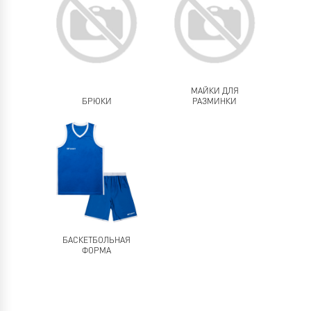
воздухообмен.
Ключевыми критериями, на которые обращают
внимание, как производители, так и покупатели,
являются такие эксплуатационные характеристики,
как надежность и качество. Постоянные
физические нагрузки, которые ложатся на плечи
МАЙКИ ДЛЯ
каждого спортсмена во время тренинга и
БРЮКИ
РАЗМИНКИ
соревнований, могут минимизироваться за счет
достойной формы.
На сайте можно подобрать как мужскую, женскую и
детскую баскетбольную экипировку.
БАСКЕТБОЛЬНАЯ
ФОРМА