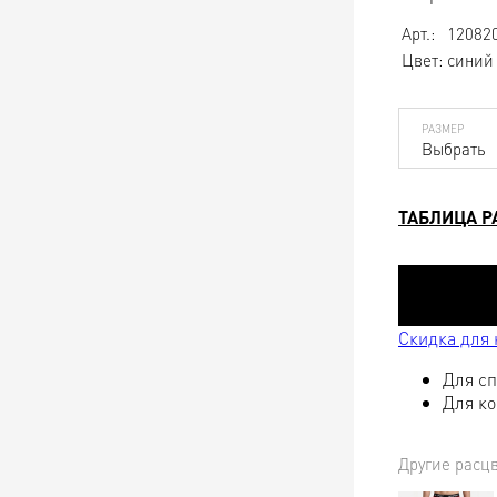
Арт.:
12082
Цвет:
синий
РАЗМЕР
Выбрать
ТАБЛИЦА Р
Скидка для
Для сп
Для ко
Другие расц