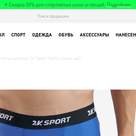
⚡ Скидка 30% для спортивных школ и секций.
Подробнее.
ОЛ
СПОРТ
ОДЕЖДА
ОБУВЬ
АКСЕССУАРЫ
НАНЕСЕН
гинсы мужские 2K Sport Team, синий цвет