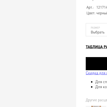
Арт.:
12171
Цвет:
черны
РАЗМЕР
Выбрать
ТАБЛИЦА Р
Скидка для
Для сп
Для ко
Другие расц