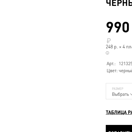
ЧЕРН
990
248
р.
×
4 пл
Арт.:
12132
Цвет:
черны
РАЗМЕР
Выбрать
ТАБЛИЦА Р