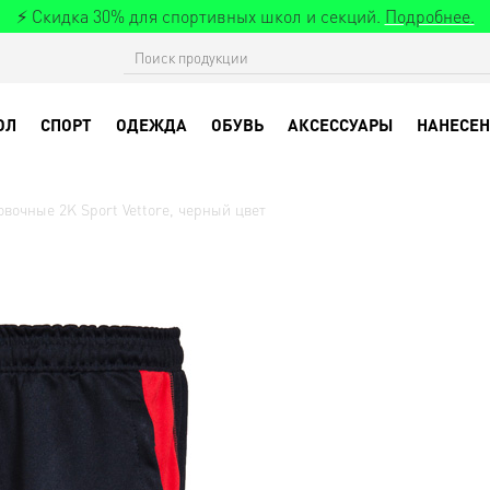
⚡ Скидка 30% для спортивных школ и секций.
Подробнее.
ОЛ
СПОРТ
ОДЕЖДА
ОБУВЬ
АКСЕССУАРЫ
НАНЕСЕН
вочные 2K Sport Vettore, черный цвет