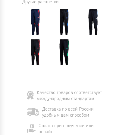
Другие расцветки
Качество товаров соответствует
международным стандартам
Доставка по всей России
удобным вам способом
Оплата при получении или
онлайн