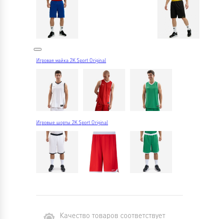
Игровая майка 2K Sport Original
Игровые шорты 2K Sport Original
Качество товаров соответствует