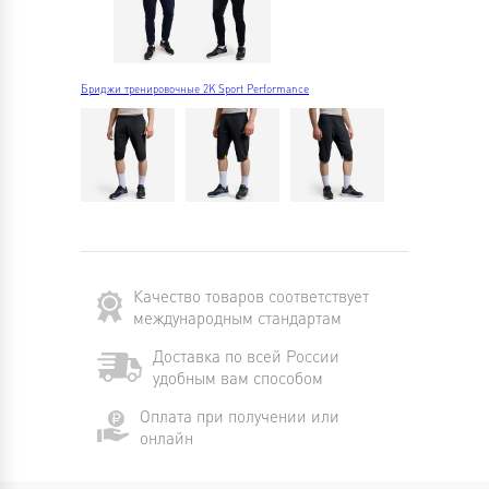
Бриджи тренировочные 2K Sport Performance
Качество товаров соответствует
международным стандартам
Доставка по всей России
удобным вам способом
Оплата при получении или
онлайн