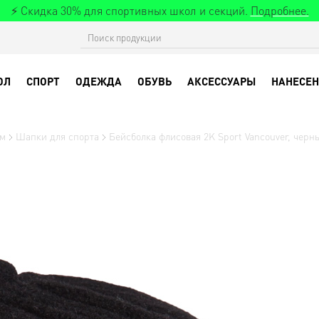
⚡ Скидка 30% для спортивных школ и секций.
Подробнее.
ОЛ
СПОРТ
ОДЕЖДА
ОБУВЬ
АКСЕССУАРЫ
НАНЕСЕН
ом
Шапки для спорта
Бейсболка флисовая 2K Sport Vancouver, черн