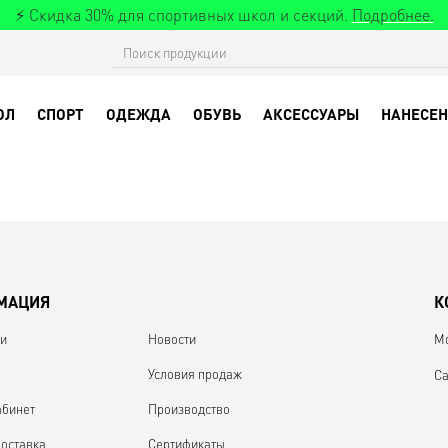
⚡ Скидка 30% для спортивных школ и секций.
Подробнее.
ОЛ
СПОРТ
ОДЕЖДА
ОБУВЬ
АКСЕССУАРЫ
НАНЕСЕН
МАЦИЯ
К
ии
Новости
М
Условия продаж
Са
абинет
Производство
доставка
Сертификаты